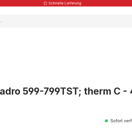
Schnelle Lieferung
adro 599-799TST; therm C -
Sofort verf