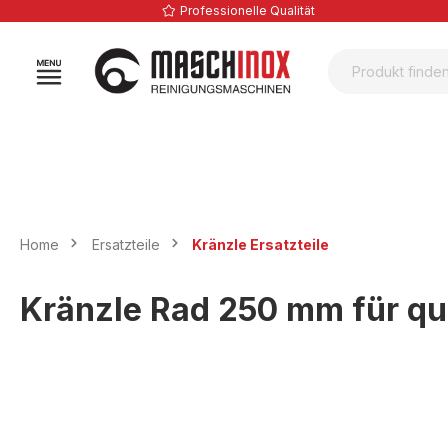
Professionelle Qualität
springen
Zur Hauptnavigation springen
Home
Ersatzteile
Kränzle Ersatzteile
Kränzle Rad 250 mm für qu
Bildergalerie überspringen