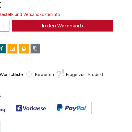
€
 Bestell- und Versandkosteninfo
 Anzahl: Gib den gewünschten Wert ein 
In den Warenkorb
 Wunschliste
Bewerten
Frage zum Produkt
0