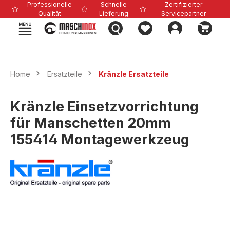
Professionelle
Schnelle
Zertifizierter
alt springen
Qualität
Lieferung
Servicepartner
Home
Ersatzteile
Kränzle Ersatzteile
Kränzle Einsetzvorrichtung
für Manschetten 20mm
155414 Montagewerkzeug
Bildergalerie überspringen