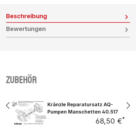
Beschreibung
Bewertungen
Zubehör
Kränzle Reparatursatz AQ-
Pumpen Manschetten 40.517
*
68,50 €
Regu