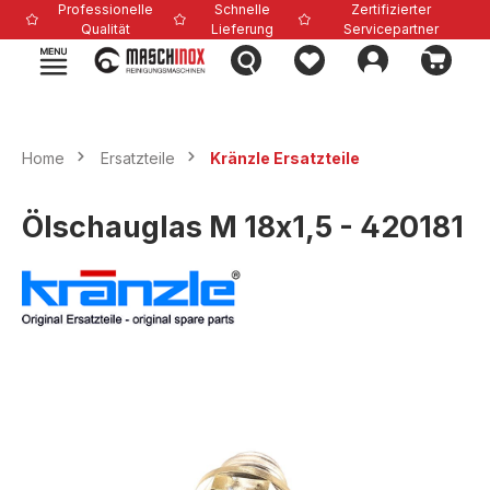
Professionelle
Schnelle
Zertifizierter
alt springen
Qualität
Lieferung
Servicepartner
Home
Ersatzteile
Kränzle Ersatzteile
Ölschauglas M 18x1,5 - 420181
Bildergalerie überspringen