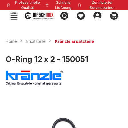
Professionelle
Schnelle
Zertifizierter
alt springen
Qualität
Lieferung
Servicepartner
Home
Ersatzteile
Kränzle Ersatzteile
O-Ring 12 x 2 - 150051
Bildergalerie überspringen