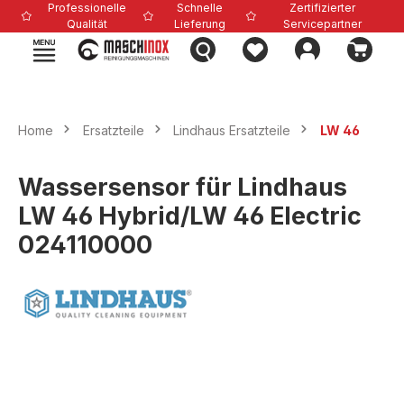
Professionelle
Schnelle
Zertifizierter
alt springen
Qualität
Lieferung
Servicepartner
Home
Ersatzteile
Lindhaus Ersatzteile
LW 46
Wassersensor für Lindhaus
LW 46 Hybrid/LW 46 Electric
024110000
Bildergalerie überspringen