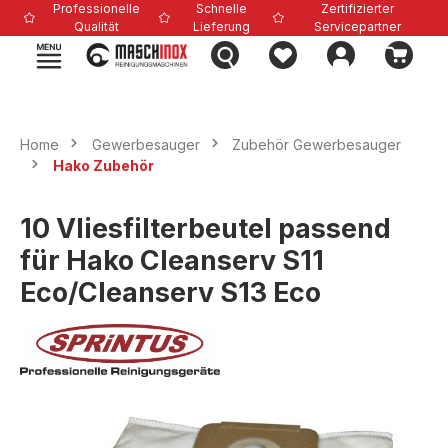
Professionelle
Schnelle
Zertifizierter
alt springen
Qualität
Lieferung
Servicepartner
Home
Gewerbesauger
Zubehör Gewerbesauger
Hako Zubehör
10 Vliesfilterbeutel passend
für Hako Cleanserv S11
Eco/Cleanserv S13 Eco
Bildergalerie überspringen