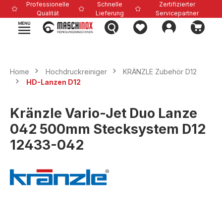
Professionelle
Schnelle
Zertifizierter
alt springen
Qualität
Lieferung
Servicepartner
Home
Hochdruckreiniger
KRÄNZLE Zubehör D12
HD-Lanzen D12
Kränzle Vario-Jet Duo Lanze
042 500mm Stecksystem D12
12433-042
Bildergalerie überspringen