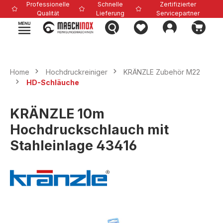
Professionelle
Schnelle
Zertifizierter
alt springen
Qualität
Lieferung
Servicepartner
Home
Hochdruckreiniger
KRÄNZLE Zubehör M22
HD-Schläuche
KRÄNZLE 10m
Hochdruckschlauch mit
Stahleinlage 43416
Bildergalerie überspringen