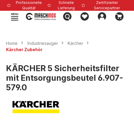
Professionelle
Schnelle
Zertifizierter
alt springen
Qualität
Lieferung
Servicepartner
Home
Industriesauger
Kärcher
Kärcher Zubehör
KÄRCHER 5 Sicherheitsfilter
mit Entsorgungsbeutel 6.907-
579.0
Bildergalerie überspringen