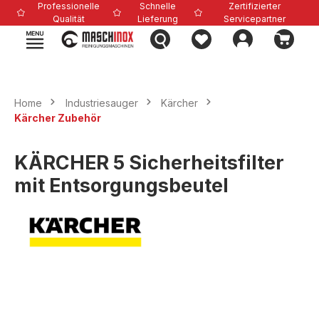
Professionelle
Schnelle
Zertifizierter
alt springen
Qualität
Lieferung
Servicepartner
Home
Industriesauger
Kärcher
Kärcher Zubehör
KÄRCHER 5 Sicherheitsfilter
mit Entsorgungsbeutel
Bildergalerie überspringen