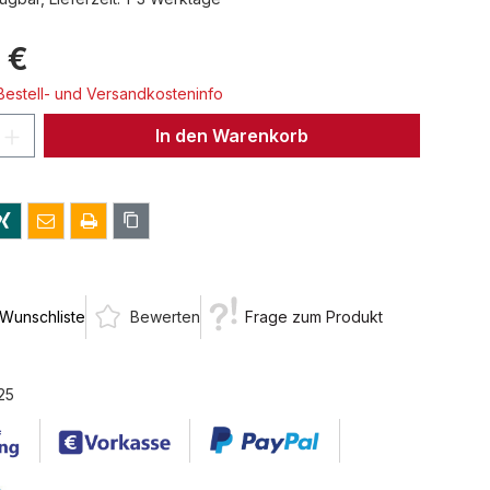
 €
 Bestell- und Versandkosteninfo
 Anzahl: Gib den gewünschten Wert ein 
In den Warenkorb
 Wunschliste
Bewerten
Frage zum Produkt
25