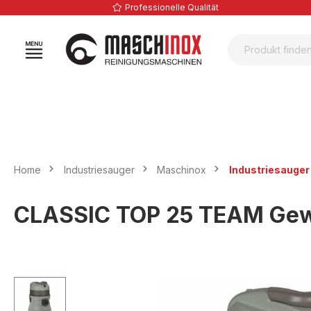
Professionelle Qualität
springen
Zur Hauptnavigation springen
Home
Industriesauger
Maschinox
Industriesauger
CLASSIC TOP 25 TEAM Ge
Bildergalerie überspringen