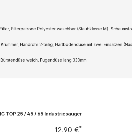
ilter, Filterpatrone Polyester waschbar (Staubklasse M), Schaumsto
Krümmer, Handrohr 2-teilig, Hartbodendüse mit zwei Einsätzen (Na
e, Bürstendüse weich, Fugendüse lang 330mm
C TOP 25 / 45 / 65 Industriesauger
*
12,90 €
Regulärer Preis: