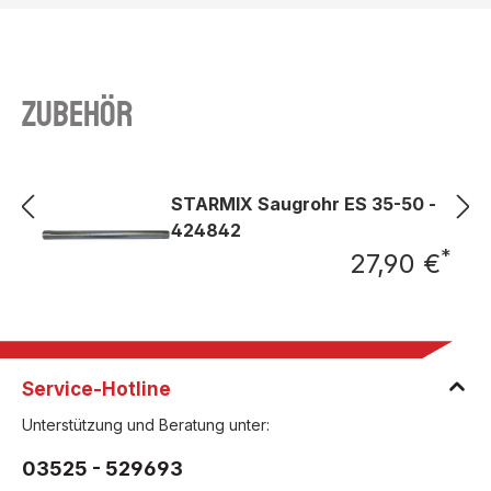
Zubehör
STARMIX Saugrohr ES 35-50 -
424842
*
27,90 €
Regu
Service-Hotline
Unterstützung und Beratung unter:
03525 - 529693