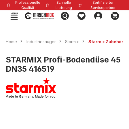
Professionelle
Schnelle
Zertifizierter
alt springen
Qualität
Lieferung
Servicepartner
Home
Industriesauger
Starmix
Starmix Zubehör
STARMIX Profi-Bodendüse 45
DN35 416519
Bildergalerie überspringen