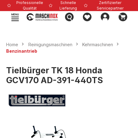
Professionelle
Schnelle
Zertifizierter
alt springen
Qualität
Lieferung
Servicepartner
Home
Reinigungsmaschinen
Kehrmaschinen
Benzinantrieb
Tielbürger TK 18 Honda
GCV170 AD-391-440TS
Bildergalerie überspringen