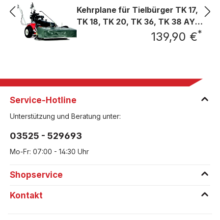
Kehrplane für Tielbürger TK 17,
TK 18, TK 20, TK 36, TK 38 AY-
*
030-001TS
139,90 €
Regu
Service-Hotline
Unterstützung und Beratung unter:
03525 - 529693
Mo-Fr: 07:00 - 14:30 Uhr
Shopservice
Kontakt