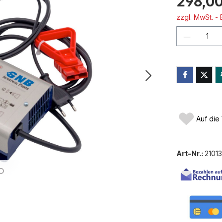
298,00
zzgl. MwSt. -
Produkt
Auf die
Art-Nr.:
2101