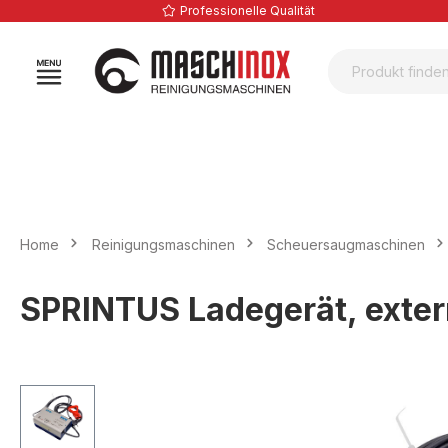
Professionelle Qualität
springen
Zur Hauptnavigation springen
Home
Reinigungsmaschinen
Scheuersaugmaschinen
SPRINTUS Ladegerät, exter
Bildergalerie überspringen