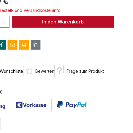
 €
 Bestell- und Versandkosteninfo
 Anzahl: Gib den gewünschten Wert ein 
In den Warenkorb
 Wunschliste
Bewerten
Frage zum Produkt
30