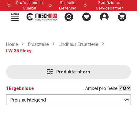
Professionelle
Schnelle
Zertifizierter
alt springen
Qualität
Lieferung
Servicepartner
Home
Ersatzteile
Lindhaus Ersatzteile
LW 35 Flexy
Produkte filtern
1 Ergebnisse
Artikel pro Seite: