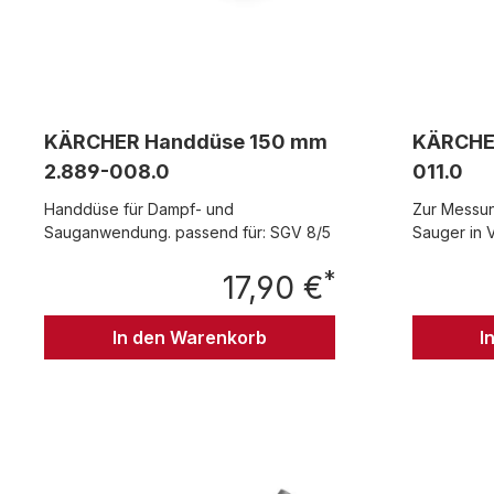
KÄRCHER Handdüse 150 mm
KÄRCHER
2.889-008.0
011.0
Handdüse für Dampf- und
Zur Messun
Sauganwendung. passend für: SGV 8/5
Sauger in 
Messgerät 
*
17,90 €
passend fü
Regulärer Preis:
In den Warenkorb
I