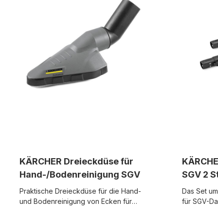
KÄRCHER Dreieckdüse für
KÄRCHER
Hand-/Bodenreinigung SGV
SGV 2 S
Praktische Dreieckdüse für die Hand-
Das Set um
und Bodenreinigung von Ecken für
für SGV-Da
Kärcher Dampfsauger. passend für:
Länge je S