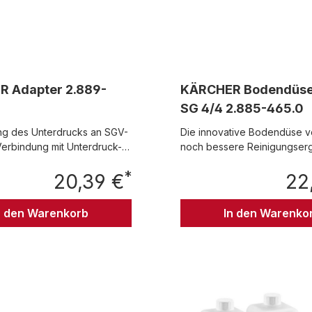
 Adapter 2.889-
KÄRCHER Bodendüse
SG 4/4 2.885-465.0
g des Unterdrucks an SGV-
Die innovative Bodendüse ve
Verbindung mit Unterdruck-
noch bessere Reinigungserg
1-0 bar (4.901-035.0)
Die optimierte Dampfausnut
*
r: SGV 8/5
20,39 €
die vergrößerte Reinigungsf
22
Regulärer Preis:
machen es möglich. Die Bod
für alle erhältlichen Bodentü
n den Warenkorb
In den Warenko
geeignet. Die Lamellen und
Haltenoppen auf der Reinig
fixieren das Reinigungstuch 
maximaler Länge und Breite.
deutlich mehr Schmutz gelös
aufgenommen - für eine no
effektivere und gründlicher