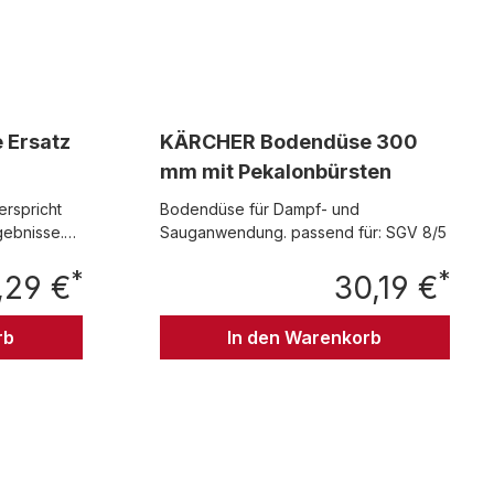
 Ersatz
KÄRCHER Bodendüse 300
mm mit Pekalonbürsten
rspricht
Bodendüse für Dampf- und
ebnisse.
Sauganwendung. passend für: SGV 8/5
zung und
*
*
läche
,29 €
30,19 €
Regulärer Preis:
Regul
endüse ist
cher
rb
In den Warenkorb
ungsfläche
auf
 So wird
t und
ch
e Reinigung