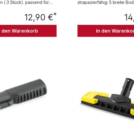
 ( 3 Stück). passend für:
strapazierfähig: 5 breite Bo
aus hochwertiger Baumwolle
*
12,90 €
Tücher eignen sich optimal 
14
Regulärer Preis:
Anwendung in Verbindung mi
großen Bodendüse für Kärc
n den Warenkorb
In den Warenko
Dampfreiniger. Die robusten
Dampfertücher werden einfa
Bodendüse befestigt und los
Für eine wirkungsvolle Bode
aller Fliesen-, Naturstein-, L
und PVC-Böden. passend für