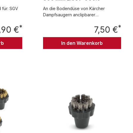
 für: SGV
An die Bodendüse von Kärcher
Dampfsaugern anclipbarer
Bürstenstreifen. Länge: 300 mm.
*
*
,90 €
passend für: SGV 8/5
7,50 €
Regulärer Preis:
Regul
rb
In den Warenkorb