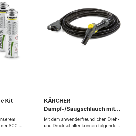
inoleum- und
 4/4
 Kit
KÄRCHER
Dampf-/Saugschlauch mit
Dampf-/Saugpistole, 4 m
unserem
Mit dem anwenderfreundlichen Dreh-
rner SGG 1
und Druckschalter können folgende
n
Funktionen gesteuert werden: 3-stufige