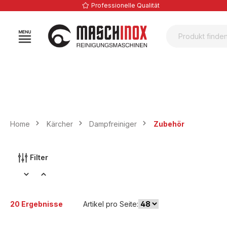
Professionelle Qualität
springen
Zur Hauptnavigation springen
Home
Kärcher
Dampfreiniger
Zubehör
Filter
20 Ergebnisse
Artikel pro Seite: