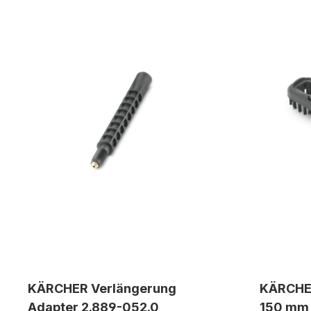
KÄRCHER Verlängerung
KÄRCHER
Adapter 2.889-052.0
150 mm 