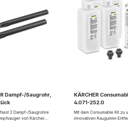
von Fliesen-, Naturstein-, L
PVC-Böden. passend für: SG
 Dampf-/Saugrohr,
KÄRCHER Consumable
tück
4.071-252.0
fasst 2 Dampf-/Saugrohre
Mit dem Consumable Kit zu 
mpfsauger von Kärcher.
innovativen Kaugummi-Entfe
tück: 505 mm. passend für:
sind Sie für einen komplette