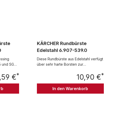
rste
KÄRCHER Rundbürste
0
Edelstahl 6.907-539.0
essing
Diese Rundbürste aus Edelstahl verfügt
/5 und SGV
über sehr harte Borsten zur
gründlichen Reinigung starker
*
*
,59 €
Verschmutzungen. Das stabile
10,90 €
Regulärer Preis:
Regul
Metallgewinde minimiert den
Verschleiß. (1 Stück) passend für: SGV
rb
In den Warenkorb
8/5