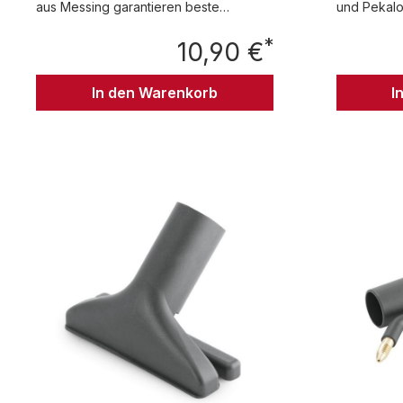
aus Messing garantieren beste
und Pekalon
Reinigungsergebnisse, während das
SGV 8/5
*
Metallgewinde auch härtere Einsätze
10,90 €
Regulärer Preis:
problemlos übersteht. (1 Stück)
passend für: SGV 8/5
In den Warenkorb
I