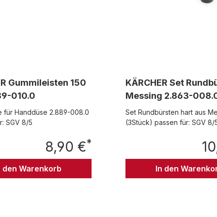
 Gummileisten 150
KÄRCHER Set Rundbü
9-010.0
Messing 2.863-008.
e für Handdüse 2.889-008.0
Set Rundbürsten hart aus M
r: SGV 8/5
(3Stück) passen für: SGV 8
6/5
*
8,90 €
10
Regulärer Preis:
n den Warenkorb
In den Warenko