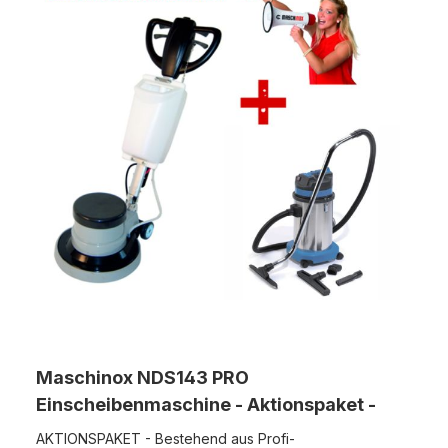
kompletten Zubehör ausgeliefert. Der ergonomische
Handgriff ist ideal für ein ermüdungsfreies Arbeiten.
Gesamtleistung: 1200W / 230V Arbeitsbreite: 432 mm
(17") Drehzahl: 154 U/min Gewicht kompl.: 48 kg
Netzkabellänge: 12 Meter wartungsfreies
Stahlplanetengetrieb Lieferung inkl.: Laugentank 12 Liter,
Shampoo-Bürste (weich), Schrubb-Bürste (mittel), Pad-
Treibteller Vollhaftbelag
Maschinox NDS143 PRO
Einscheibenmaschine - Aktionspaket -
AKTIONSPAKET - Bestehend aus Profi-