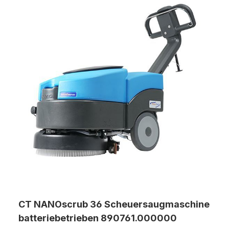
Unterhaltsreinigungsmaschine, die sich sowohl auf Holz-
und Hartböden als auch auf Teppichen zum
Shampoonieren einsetzen lässt. Serienmäßig wird die
Maschine bereits mit dem Zubehör ausgeliefert. Der
ergonomische Handgriff ist ideal für ein ermüdungsfreies
Arbeiten. Gesamtleistung: 1800W / 230V Arbeitsbreite:
432 mm (17") Drehzahl: 154 U/min Gewicht kompl.: 48 bis
73 kg (2x14 kg Auflagegewichte werden mitgeliefert)
Netzkabellänge: 12 Meter wartungsfreies
Stahlplanetengetrieb Lieferung inkl.: Laugentank 12 Liter,
Shampoo-Bürste (weich), Schrubb-Bürste (mittel), Pad-
Treibteller Vollhaftbelag, 2 Stück Zusatzgewichte a 14 kg
CT NANOscrub 36 Scheuersaugmaschine
batteriebetrieben 890761.000000