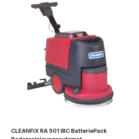
Saugbreite: 720 mm Bürstendruck: 47 kg Gewicht mit
Batt.: 122 kg Abmessungen L/B/H: 850/430/800mm inkl.
Schrubbbürste, Saugfuß gebogen (öl- und
fettbeständig), 2x12V GEL-Batterien 85Ah,
vollautomatisches Ladegerät integriert MASCHINOX ist
offizieller Cleanfix Service- und Handelspartner
CLEANFIX RA 501 IBC BatteriePack