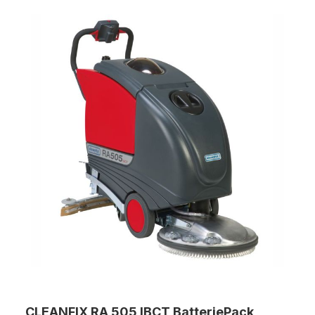
1300mm Frischwassertank: 32 Liter Schmutzwassertank:
38 Liter Saugbreite: 800 mm Bürstendruck: 48 kg
Gewicht mit Batt.: 122 kg Abmessungen L/B/H:
850/510/800mm inkl. Schrubbbürste, Saugfuß gebogen
80cm in öl-und fettbeständiger Ausführung, 2x12V GEL-
Batterien 85Ah, vollautomatisches Ladegerät integriert
MASCHINOX ist offizieller Cleanfix Service- und
Handelspartner
CLEANFIX RA 505 IBCT BatteriePack