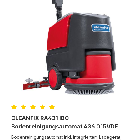
PPN 0,6, Saugfuß komplett 80cm MASCHINOX ist
offizieller Cleanfix Service- und Handelspartner
Durchschnittliche Bewertung von 4.25 von 5 Sternen
CLEANFIX RA431 IBC
Bodenreinigungsautomat 436.015VDE
Bodenreinigungsautomat inkl. integriertem Ladegerät,