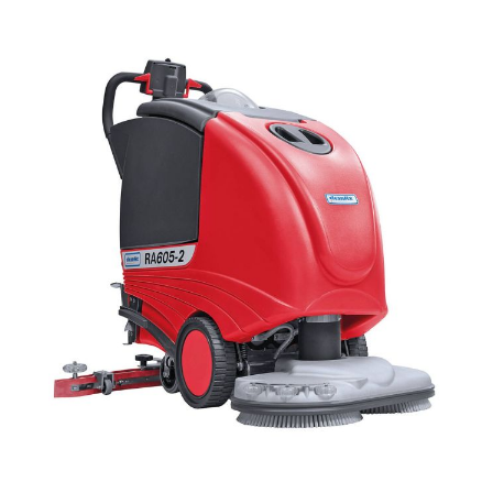
Batterien 105 Ah Flächenleistung: 2500 m²/h
Arbeitsbreite: 620 mm Wassersäule: 1300mm
Frischwassertank: 55 Liter Schmutzwassertank: 56 Liter
Saugbreite: 880 mm Bürstendruck: 57 kg Gewicht mit
Batt.: 190 kg Abmessungen L/B/H: 1380/640/1130mm
Lieferung inkl. zwei Schrubbbürsten, Saugfuß komplett
gebogen, 2x12V GEL-Batterien 105 Ah, vollautomatisches
Ladegerät integriert MASCHINOX ist offizieller Cleanfix
Service- und Handelspartner