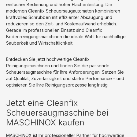
m²/hEinstellbarer Bürstendruck von 20–54 kgFahrantrieb
einfacher Bedienung und hoher Flächenleistung. Die
mit Vorwärts- und RückwärtsgangIntegriertes
modernen Cleanfix Scheuersaugautomaten kombinieren
LadegerätLeiser Betrieb mit nur 67 dB(A)Ideal für
kraftvolles Schrubben mit effizienter Absaugung und
Industrie, Logistik, Werkstätten, Einkaufszentren und
reduzieren so den Zeit- und Kostenaufwand erheblich.
öffentliche GebäudeTechnische DatenStromversorgung:
Gerade im professionellen Einsatz sind Cleanfix
24 V DCBürstenmotor: 500 WSaugmotor: 640
Bodenreinigungsmaschinen die ideale Wahl für nachhaltige
WBürstendrehzahl: 200 U/minArbeitsbreite: 70
Sauberkeit und Wirtschaftlichkeit.
cmSaugbreite: 92 cmFlächenleistung: bis 2.950
m²/hBürstendruck: 20–54 kgFrischwassertank: 90
Entdecken Sie jetzt hochwertige Cleanfix
lSchmutzwassertank: 106 lMaximale Laufzeit: bis zu 5
Reinigungsmaschinen und finden Sie die passende
Stunden (abhängig von der Batterie)Gewicht mit Batterie:
Scheuersaugmaschine für Ihre Anforderungen. Setzen Sie
ca. 350 kgDie CLEANFIX RA705 IBCT ist die ideale
auf Qualität, Zuverlässigkeit und starke Performance – und
Lösung für alle, die auf großen Flächen eine hohe
optimieren Sie Ihre Reinigungsprozesse langfristig.
Reinigungsleistung, maximale Zuverlässigkeit und
wirtschaftlichen Betrieb erwarten.Lieferung inkl. zwei
Schrubbbürsten, zwei Treibtellern, Saugfuß komplett
Jetzt eine Cleanfix
gebogen, 4x6V GEL-Batterien 180 Ah, vollautomatisches
Scheuersaugmaschine bei
Ladegerät integriert MASCHINOX ist offizieller Cleanfix
Service- und Handelspartner
MASCHINOX kaufen
MASCHINOX ist Ihr professioneller Partner für hochwertige