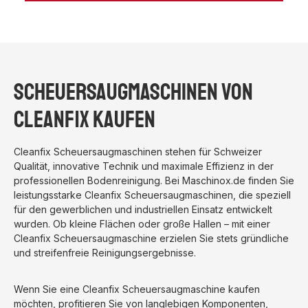
Schmutzwassertank ermöglicht sie lange,
unterbrechungsfreie Reinigungseinsätze und überzeugt
durch eine Flächenleistung von bis zu 2.950 m²/h.Dank
des einstellbaren Bürstendrucks von 20 bis 54 kg
entfernt die RA705 IBCT selbst hartnäckige
Verschmutzungen zuverlässig auf Fliesen-, Beton-,
Scheuersaugmaschinen von
Epoxidharz- und anderen Hartböden. Der integrierte
Fahrantrieb mit Vorwärts- und Rückwärtsfahrt sorgt für
Cleanfix kaufen
komfortables und müheloses Manövrieren – auch in
weitläufigen Lager- und Produktionsbereichen.Mit einem
Cleanfix Scheuersaugmaschinen stehen für Schweizer
Geräuschpegel von nur 67 dB(A) eignet sich die
Qualität, innovative Technik und maximale Effizienz in der
Maschine ebenso für den Einsatz in Krankenhäusern,
professionellen Bodenreinigung. Bei Maschinox.de finden Sie
Einkaufszentren, öffentlichen Einrichtungen und anderen
leistungsstarke Cleanfix Scheuersaugmaschinen, die speziell
geräuschempfindlichen Bereichen. Das integrierte
für den gewerblichen und industriellen Einsatz entwickelt
Ladegerät erleichtert den täglichen Betrieb, während
wurden. Ob kleine Flächen oder große Hallen – mit einer
der einfache Wechsel von Bürsten und Pads die
Cleanfix Scheuersaugmaschine erzielen Sie stets gründliche
Wartung besonders komfortabel macht.Vorteile auf
und streifenfreie Reinigungsergebnisse.
einen BlickProfessionelle Scheuersaugmaschine für
große FlächenArbeitsbreite: 70 cmSaugbreite: 92
cmFrischwassertank: 90 LiterSchmutzwassertank: 106
Wenn Sie eine Cleanfix Scheuersaugmaschine kaufen
LiterTheoretische Flächenleistung bis 2.950
möchten, profitieren Sie von langlebigen Komponenten,