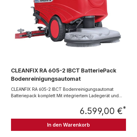
CLEANFIX RA 605-2 IBCT BatteriePack
Bodenreinigungsautomat
CLEANFIX RA 605-2 IBCT Bodenreinigungsautomat
Batteriepack komplett Mit integriertem Ladegerät und
Antrieb vor- und rückwärts. Formschöne, robuste
*
Scheuersaugmaschine, ideal für harte und elastische
6.599,00 €
Regu
Böden in Industrie, Handel und öffentlichen
Einrichtungen. Zwei kontrarotierende Bürsten sorgen für
In den Warenkorb
streifenfreie Reinigung. Optimal für grössere Flächen.
Komplettpack inklusive Saugbalken und 2x12V GEL-