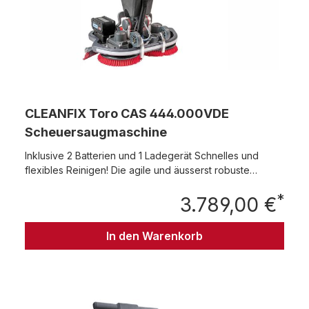
CLEANFIX Toro CAS 444.000VDE
Scheuersaugmaschine
Inklusive 2 Batterien und 1 Ladegerät Schnelles und
flexibles Reinigen! Die agile und äusserst robuste
Kompakt-Reinigungsmaschine Cleanfix Toro CAS eignet
*
sich für die Unterhalts- und Zwischenreinigung. Sie ist Ihr
3.789,00 €
Regu
zuverlässiger Partner auf glatten Bodenflächen, ebenso
wie auf herausfordernden Oberflächen wie z.B.
In den Warenkorb
Küchenfliesen mit Wasserverdrängungsfugen. Dank
optionalem Zusatzgewicht meistert sie auch
Intensivreinigungen. Lassen Sie sich begeistern von der
makellosen Sauberkeit – und das auf Knopfdruck!
Leistungsstarke Reinigung Entwickelt für professionelle