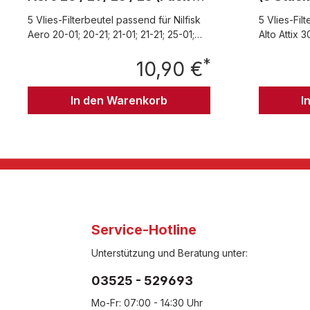
5 Stück) - 302002404
5 Vlies-Filterbeutel passend für Nilfisk
5 Vlies-Fil
Aero 20-01; 20-21; 21-01; 21-21; 25-01;
Alto Attix 3
25-21; 26-01; 26-21 Packung mit 5 Stück
Attix 350, A
*
10,90 €
passend fü
Regulärer Preis:
Packung mi
In den Warenkorb
I
Service-Hotline
Unterstützung und Beratung unter:
03525 - 529693
Mo-Fr: 07:00 - 14:30 Uhr