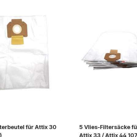
lterbeutel für Attix 30
5 Vlies-Filtersäcke fü
)
Attix 33 / Attix 44 1