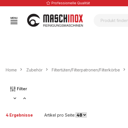
Professionelle Qualität
springen
Zur Hauptnavigation springen
Home
Zubehör
Filtertüten/Filterpatronen/Filterkörbe
Filter
4 Ergebnisse
Artikel pro Seite: