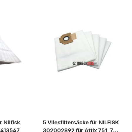
r Nilfisk
5 Vliesfiltersäcke für NILFISK
07413547
302002892 für Attix 751, 761,