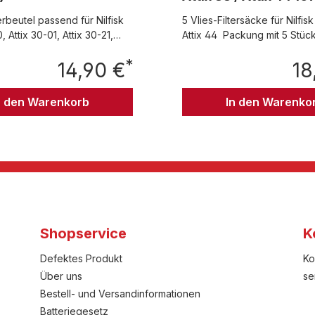
terbeutel passend für Nilfisk
5 Vlies-Filtersäcke für Nilfisk 
0, Attix 30-01, Attix 30-21,
Attix 44 Packung mit 5 Stüc
ttix 33-01, Attix 33-21
*
r Attix 30 (302004000)
14,90 €
18
Regulärer Preis:
t 5 Stück
n den Warenkorb
In den Warenko
Shopservice
K
Defektes Produkt
Ko
Über uns
se
Bestell- und Versandinformationen
Batteriegesetz