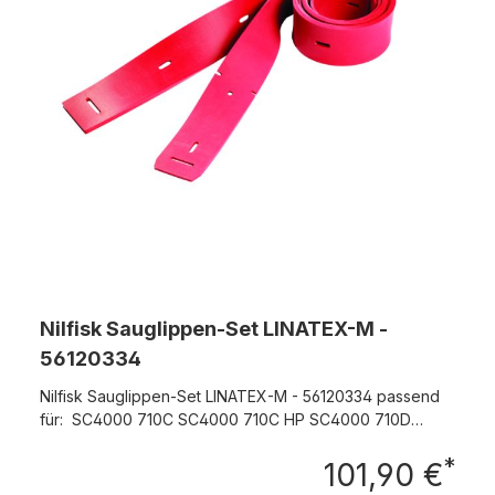
Nilfisk Sauglippen-Set LINATEX-M -
56120334
Nilfisk Sauglippen-Set LINATEX-M - 56120334 passend
für: SC4000 710C SC4000 710C HP SC4000 710D
SC4000 710D HP BR 755 BR 755 C SCRUBTEC R 671
*
SCRUBTEC R 671C
101,90 €
Regu