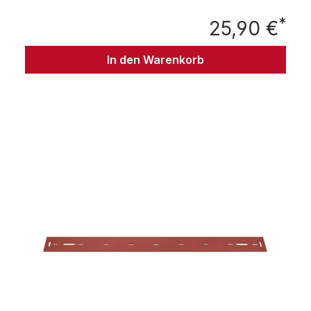
BD SC401 BD Kombi
*
25,90 €
Regu
In den Warenkorb