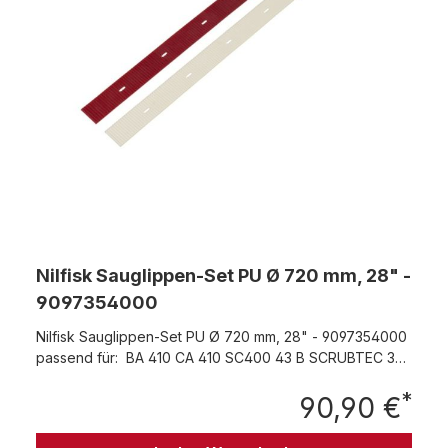
Nilfisk Sauglippen-Set PU Ø 720 mm, 28" -
9097354000
Nilfisk Sauglippen-Set PU Ø 720 mm, 28" - 9097354000
passend für: BA 410 CA 410 SC400 43 B SCRUBTEC 343
B SCRUBTEC 343 B COMBI SCRUBTEC 343 E SC400 B
*
KOMBI
90,90 €
Regu