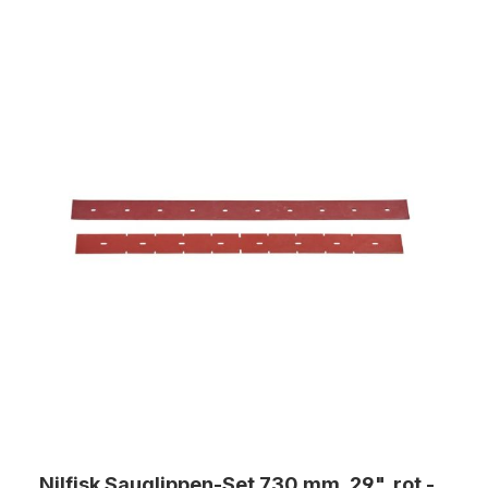
Nilfisk Sauglippen-Set 730 mm, 29", rot -