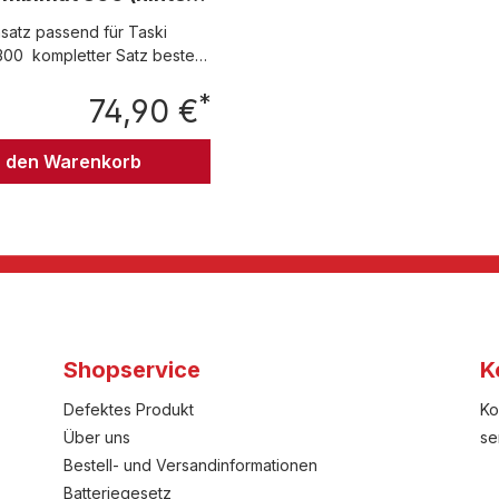
n)
satz passend für Taski
00 kompletter Satz besteht
tück Sauglippen vorn und
*
 Sauglippen hinten
74,90 €
Regulärer Preis:
n den Warenkorb
Shopservice
K
Defektes Produkt
Ko
Über uns
se
Bestell- und Versandinformationen
Batteriegesetz