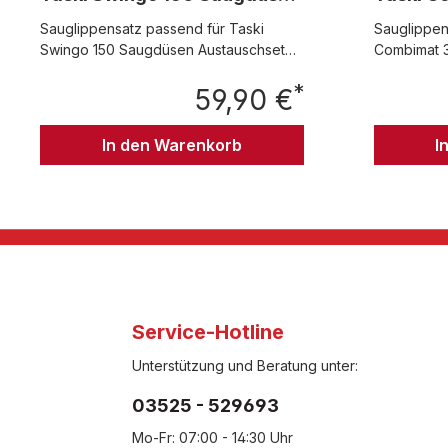
Austauschset (7517663)
und vor
Sauglippensatz passend für Taski
Sauglippen
185350081
Swingo 150 Saugdüsen Austauschset
Combimat 3
(7517663) Satz besteht aus zwei Stück
aus zwei S
*
(1xhinten; 1xvorn)
59,90 €
zwei Stück
Regulärer Preis:
In den Warenkorb
I
Service-Hotline
Unterstützung und Beratung unter:
03525 - 529693
Mo-Fr: 07:00 - 14:30 Uhr