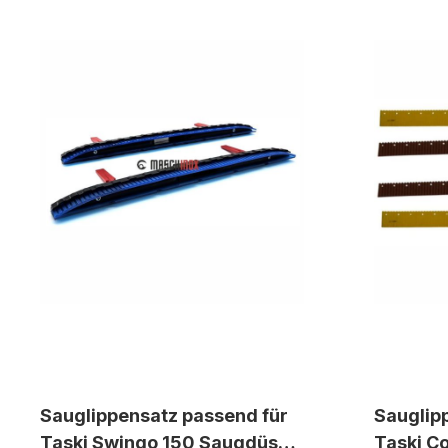
Sauglippensatz passend für
Sauglipp
Taski Swingo 150 Saugdüsen
Taski C