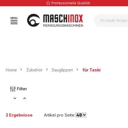
Professionelle Qualität
springen
Zur Hauptnavigation springen
Home
Zubehör
Sauglippen
für Taski
Filter
2 Ergebnisse
Artikel pro Seite: