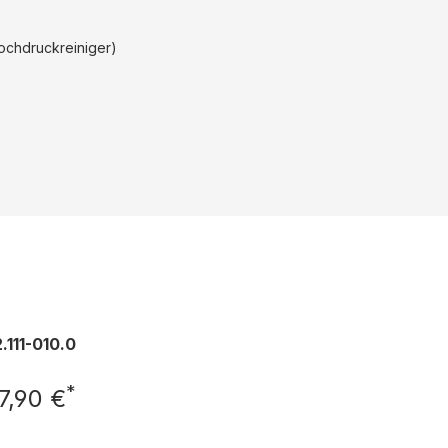
ochdruckreiniger)
.111-010.0
*
7,90 €
Regulärer Preis: