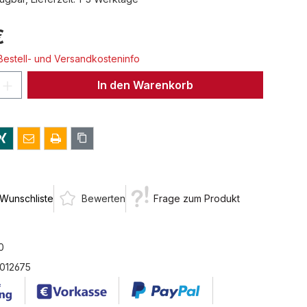
€
 Bestell- und Versandkosteninfo
 Anzahl: Gib den gewünschten Wert ein 
In den Warenkorb
 Wunschliste
Bewerten
Frage zum Produkt
0
012675