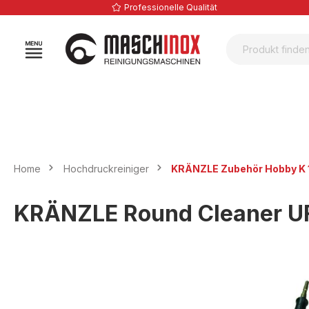
Professionelle Qualität
springen
Zur Hauptnavigation springen
Home
Hochdruckreiniger
KRÄNZLE Zubehör Hobby K 1
KRÄNZLE Round Cleaner UF
Bildergalerie überspringen