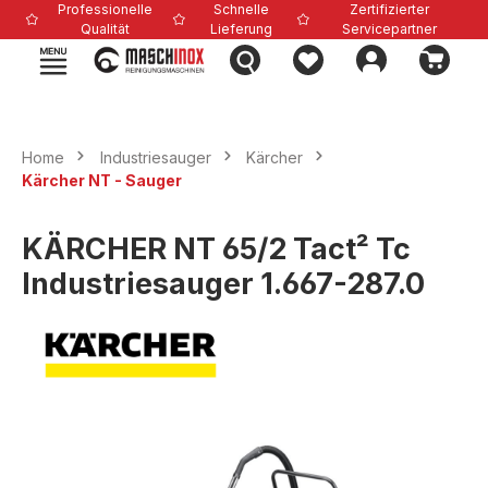
Professionelle
Schnelle
Zertifizierter
alt springen
Qualität
Lieferung
Servicepartner
Home
Industriesauger
Kärcher
Kärcher NT - Sauger
KÄRCHER NT 65/2 Tact² Tc
Industriesauger 1.667-287.0
Bildergalerie überspringen