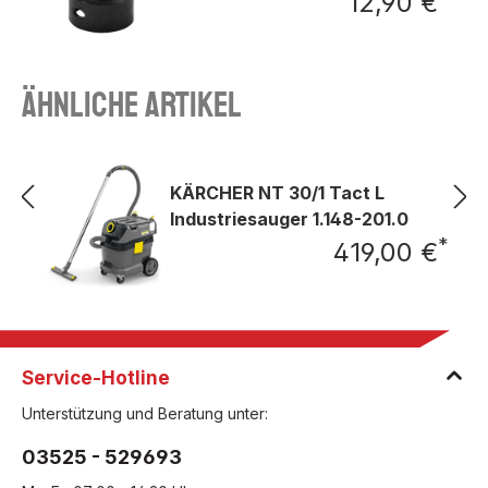
12,90 €
Regu
Ähnliche Artikel
KÄRCHER NT 30/1 Tact L
Industriesauger 1.148-201.0
*
419,00 €
Regu
Service-Hotline
Unterstützung und Beratung unter:
03525 - 529693