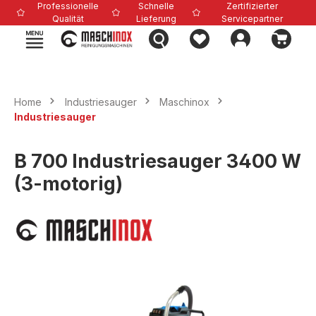
Professionelle
Schnelle
Zertifizierter
alt springen
Qualität
Lieferung
Servicepartner
Home
Industriesauger
Maschinox
Industriesauger
B 700 Industriesauger 3400 W
(3-motorig)
Bildergalerie überspringen