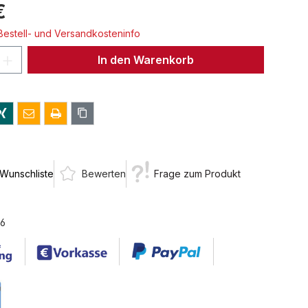
€
 Bestell- und Versandkosteninfo
 Anzahl: Gib den gewünschten Wert ein 
In den Warenkorb
 Wunschliste
Bewerten
Frage zum Produkt
6