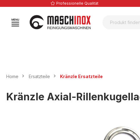
Professionelle Qualität
springen
Zur Hauptnavigation springen
Home
Ersatzteile
Kränzle Ersatzteile
Kränzle Axial-Rillenkugella
Bildergalerie überspringen